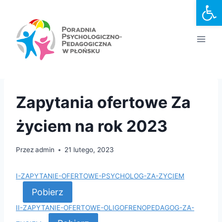
Otwórz
Przejdź
do
treści
Zapytania ofertowe Za
życiem na rok 2023
Przez
admin
21 lutego, 2023
I-ZAPYTANIE-OFERTOWE-PSYCHOLOG-ZA-ZYCIEM
Pobierz
II-ZAPYTANIE-OFERTOWE-OLIGOFRENOPEDAGOG-ZA-