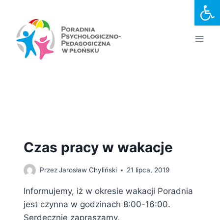
Otwórz
Przejdź
do
treści
Autor: Jarosław
Chyliński
Czas pracy w wakacje
Przez
Jarosław Chyliński
21 lipca, 2019
Informujemy, iż w okresie wakacji Poradnia
jest czynna w godzinach 8:00-16:00.
Serdecznie zapraszamy.